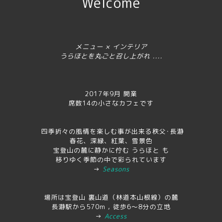
Welcome
メニュー × インテリア
うらほとを丸ごと召し上がれ ....
2017年9月 開業
席数14の小さなカフェです
四季折々の風情を楽しむ事が出来る秩父･長瀞
春花、深緑、紅葉、雪景色
宝登山の麓に静かに佇む うらほと も
移りゆく季節の中で彩られています
→
Seasons
場所は宝登山 裏山道（林道本山根線）の麓
長瀞駅から570m , 徒歩6～8分の立地
→
Access