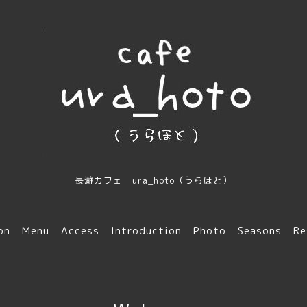
長瀞カフェ｜ura_hoto（うらほと）
on
Menu
Access
Introduction
Photo
Seasons
Re