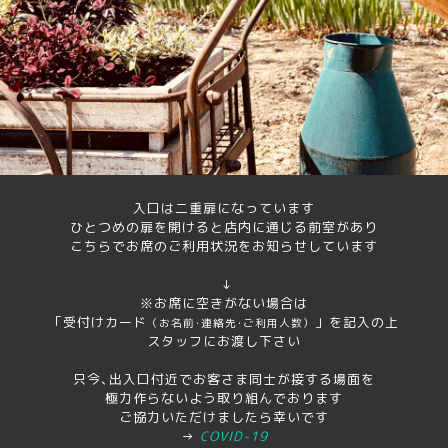
入口は二重扉になっています
ひとつめの扉を開けると店内に通じる前室があり
こちらでお席のご利用状況をお知らせしています
↓
※お席に空きがない場合は
「受付けカード
」を記入の上
（お名前･連絡先･ご利用人数）
スタッフにお渡し下さい
只今､出入口付近でお客さま同士が接する場面を
極力作らないよう取り組んでおります
ご協力いただけましたら幸いです
→
COVID-19