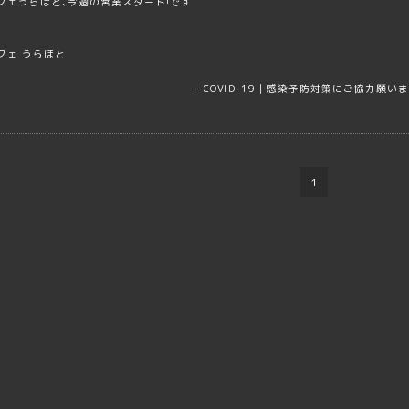
フェうらほと､今週の営業スタート!です
フェ うらほと
-
COVID-19｜感染予防対策にご協力願い
1