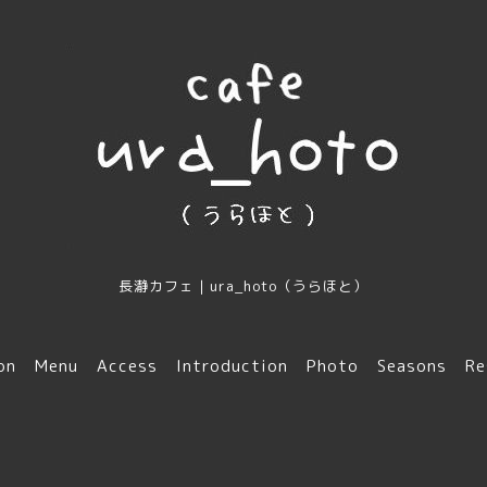
長瀞カフェ｜ura_hoto（うらほと）
on
Menu
Access
Introduction
Photo
Seasons
Re