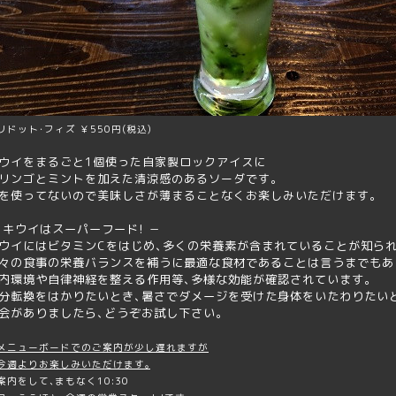
リドット･フィズ ￥550円(税込)
ウイをまるごと1個使った自家製ロックアイス
に
リンゴとミントを加えた清涼感のあるソーダです｡
を使ってないので美味しさが薄まることなくお楽しみいただけます｡
 キウイはスーパーフード! －
ウイにはビタミンCをはじめ､多くの栄養素が含まれていることが知られ
々の食事の栄養バランスを補うに最適な食材であることは言うまでもあ
内環境や自律神経を整える作用等､多様な効能が確認されています｡
分転換をはかりたいとき､暑さでダメージを受けた身体をいたわりたいと
会がありましたら､どうぞお試し下さい｡
メニューボードでのご案内が少し遅れますが
今週よりお楽しみいただけます｡
案内をして､まもなく10:30