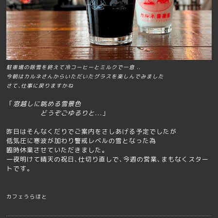
駐車場の除雪を終えて冷コーヒーとミルクで一息 ..
今朝はカルネさんからいただいたグラスを楽しんでみました
さて､仕事に戻りますかね
「
窓越しに眺める雪景色
どうぞごゆるりと...
」
昨日はそんなくだりでご案内をさしあげる予定でしたが
低気圧に寒波が加わり警戒レベルの雪となった為
臨時休業させていただきました｡
一夜明けて晴天の祝日､仕切り直しで､今週の営業､まもなくスター
トです｡
カフェうらほと