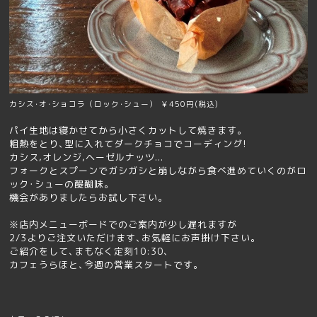
カシス･オ･ショコラ（ロック･シュー） ￥450円(税込)
パイ生地は寝かせてから小さくカットして焼きます｡
粗熱をとり､型に入れてダークチョコでコーディング!
カシス,オレンジ,ヘーゼルナッツ...
フォークとスプーンでガシガシと崩しながら食べ進めていくのがロ
ック･シューの醍醐味｡
機会がありましたらお試し下さい｡
※店内メニューボードでのご案内が少し遅れますが
2/3よりご注文いただけます､お気軽にお声掛け下さい｡
ご紹介をして､まもなく定刻10:30､
カフェうらほと､今週の営業スタートです｡