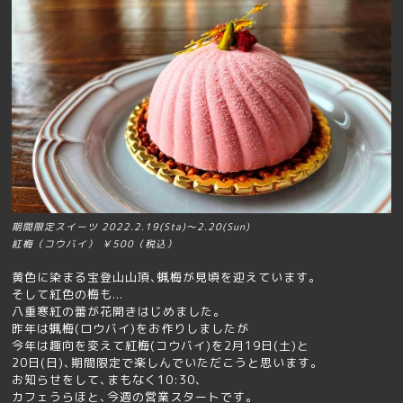
期間限定スイーツ 2022.2.19(Sta)～2.20(Sun)
紅梅（コウバイ） ￥500（税込）
黄色に染まる宝登山山頂､蝋梅が見頃を迎えています｡
そして紅色の梅も...
八重寒紅の蕾が花開きはじめました。
昨年は蝋梅(ロウバイ)をお作りしましたが
今年は趣向を変えて紅梅(コウバイ)を2月19日(土)と
20日(日)､期間限定で楽しんでいただこうと思います｡
お知らせをして､まもなく10:30､
カフェうらほと､今週の営業スタートです｡