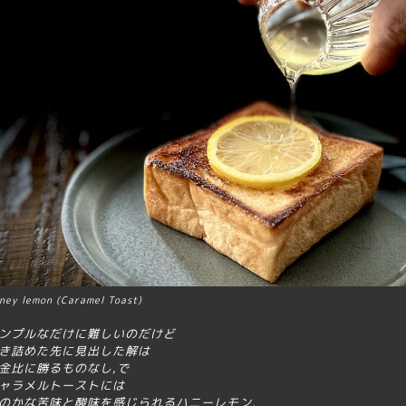
ney lemo
n
(
Caramel Toast)
ンプルなだけに難しいのだけど
き詰めた先に見出した解は
金比に勝るものなし,で
ャラメルトーストには
のかな苦味と酸味を感じられるハニーレモン,