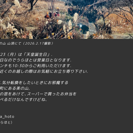
の山 山頂にて（2026.2.17撮影）
/23（月）は「天皇誕生日」.
日なのでうらほとは営業日となります.
ンチも10:30からご利用いただけます.
近くのお越しの際はお気軽にお立ち寄り下さい.
S.気分転換をしたいときに
お邪魔する
町にある美の山,
の窓をあけて､スーパーで買ったお弁当を
べるだけなんですけどね、
a_hoto
うらほと)