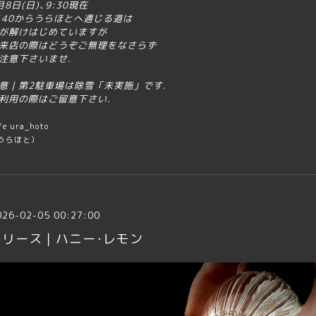
月8日(日)､9:30現在
140からうらほとへ通じる道は
が解けはじめていますが
来店の際はどうぞご無理をなさらず
注意下さいませ.
意｜第2駐車場は除雪「未実施」です.
利用の際はご留意下さい.
fe ura_hoto
うらほと）
026-02-05 00:27:00
リリース｜ハニー･レモン