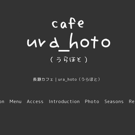
長瀞カフェ｜ura_hoto（うらほと）
on
Menu
Access
Introduction
Photo
Seasons
Re