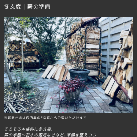
冬支度｜薪の準備
※薪置き場は店内奥のFIX窓からご覧いただけます
そろそろ本格的に冬支度.
薪の準備や花木の剪定などなど､準備を整えつつ