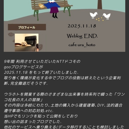
9年間 利用させていただいた
NTTドコモの
gooブログサービスが
2025.11.18 をもって終了いたしました.
取り巻く環境が変化する中でブログの役割は終えたという企業判
断､完全撤退だそうです.
ウラホトを開業する際の
さまざまな出来事を
時系列で綴った「ワン
コ社長の大人の冒険」
その内容は多岐にわたり､土地の購入から建屋建築､DIY､法的適合
遵守事項への対応対処.etc.
当HPでもリンクを貼って公開をしており
想い出の詰まったブログでした.
他社のサービスへ乗り換える(データ移行する)ことも検討しました