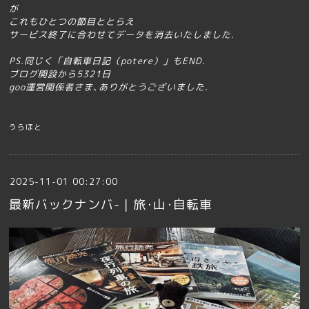
が
これもひとつの節目ととらえ
サービス終了に合わせてデータを消去いたしました.
PS.同じく「自転車日記（potere）」もEND.
ブログ開設から5321日
goo運営関係者さま､ありがとうございました.
うらほと
2025-11-01 00:27:00
最新バックナンバ-｜旅･山･自転車