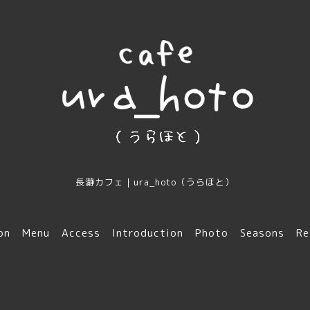
長瀞カフェ｜ura_hoto（うらほと）
on
Menu
Access
Introduction
Photo
Seasons
Re