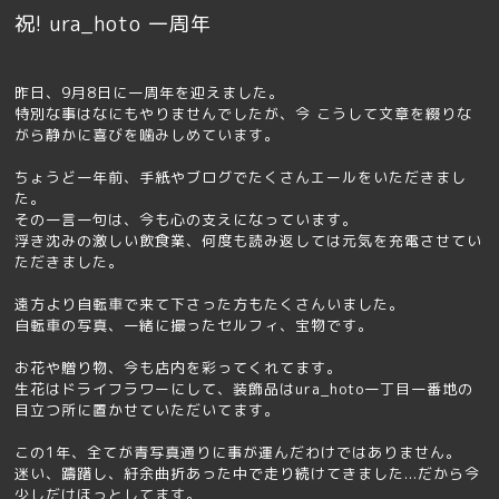
祝! ura_hoto 一周年
昨日、9月8日に一周年を迎えました。
特別な事はなにもやりませんでしたが、今 こうして文章を綴りな
がら静かに喜びを噛みしめています。
ちょうど一年前、手紙やブログでたくさんエールをいただきまし
た。
その一言一句は、今も心の支えになっています。
浮き沈みの激しい飲食業、何度も読み返しては元気を充電させてい
ただきました。
遠方より自転車で来て下さった方もたくさんいました。
自転車の写真、一緒に撮ったセルフィ、宝物です。
お花や贈り物、今も店内を彩ってくれてます。
生花はドライフラワーにして、装飾品はura_hoto一丁目一番地の
目立つ所に置かせていただいてます。
この1年、全てが青写真通りに事が運んだわけではありません。
迷い、躊躇し、紆余曲折あった中で走り続けてきました...だから今
少しだけほっとしてます。