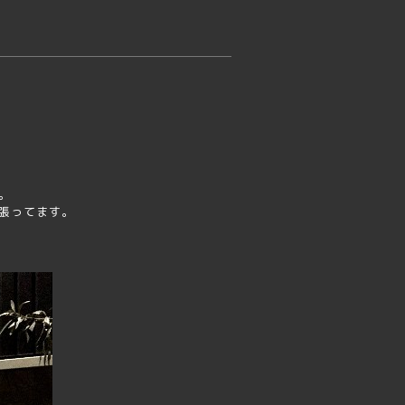
。
張ってます。