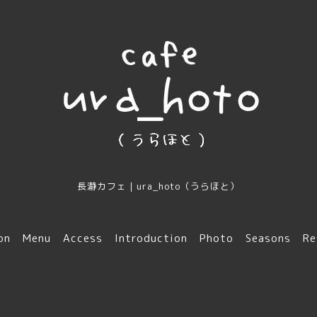
長瀞カフェ｜ura_hoto（うらほと）
on
Menu
Access
Introduction
Photo
Seasons
Re