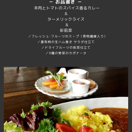
－ お品書き －
羊肉とトマトのスパイス香るカレー
＆
ターメリックライス
＆
彩前菜
／フレッシュ･フル－ツのス－プ（食物繊維入り）
／富有柿の生ハム巻き サラダ仕立て
／ドライフルーツの前菜仕立て
／6種の野菜のカポナ－タ