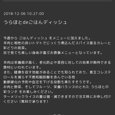
2018-12-06 10:27:00
うらほとdeごはんディッシュ
今週から ごはんディッシュ をメニューに加えました。
羊肉と相性の良いトマトでじっくり煮込んだスパイス香るカレーと
彩どりの前菜。
目で見ても楽しい身体が喜ぶお食事メニューとなっています。
羊肉は栄養価が高く、老化防止や美容に対しての効果が期待できる
食材といわれています。
また、健康を促す効能があることでも知られており、悪玉コレステ
ロールを減らす不飽和脂肪酸を含んでいる他
動脈硬化の予防や血圧を下げる役割も果たすそうです。
お肉と野菜、そしてフルーツ、栄養バランスのとれた
うらほとの
彩ランチ
をお楽しみください。
ターメリックライスの量は増・減できますので注文時にお申し付け
ください（無料で承ります）