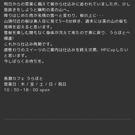
明日からの営業に備えて朝から仕込みに追われていましたが、少し
息抜きをしようと隣町の美の山へ。
降りはじめた雨が名残の雪へと変わり、桜の上に･･･
山頂付近の桜は素人目に見て5～6分咲き、週末には美の山の桜も
見頃を迎えると思います。
雪桜を楽しむ間もなく身体が冷えて来たので車に戻り、うらほとへ
帰還!
これから仕込み再開です。
週替わりのスイーツのご案内は仕込みを終え次第、HPにupしたい
と思います。
今しばらくお待ちを。
長瀞カフェ うらほと
営業日：木 / 金 / 土 / 日 / 祝日
10：30－18：00 open