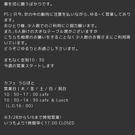
事を切に願うばかりです｡
PS｜只今､世の中の動向に注意を払いながら､ゆる~く営業しており
ます｡
おひとり様､少人数でのご利用にご協力願います｡
また､6人掛けの大きなテーブル席がございますが
こちらも相席のお願いをすることなく少人数のお客さまにご利用頂
いています｡
どうぞごゆるりとお過ごし下さいませ。
まもなく定刻10：30
今週の営業スタートします
カフェ
うらほと
営業日｜
木 / 金 / 土 / 日 / 祝日
10：30－17：00 cafe
10：30－14：30 cafe ＆ Lunch
（L.O.16：00）
※3/28から5/6まで時短営業!
いつもより1時間早く17:00 CLOSED