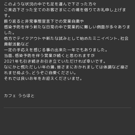
このような状況の中でも足を運んで下さった方々
ご来店下さった全てのお客さまにこの場を借りてお礼申し上げま
す｡
振り返ると非常事態宣言下での営業自粛や
感染予防を伴う新たな日常の中で営業的に難しい側面が多々ありま
した｡
他方でテイクアウトや新たな試みとして始めたミニイベント､社会
貢献活動など
一定の手応えを感じる事の出来た一年でもありました｡
当面､感染予防を伴う営業が続くと思われますが
2021年も引き続きお引き立ていただければ幸いです｡
なにかと慌ただしい年の瀬､皆さまにおかれましては体調など崩さ
れませぬよう､どうぞご自愛ください。
それでは良いお年をお迎えくださいませ｡
カフェ うらほと