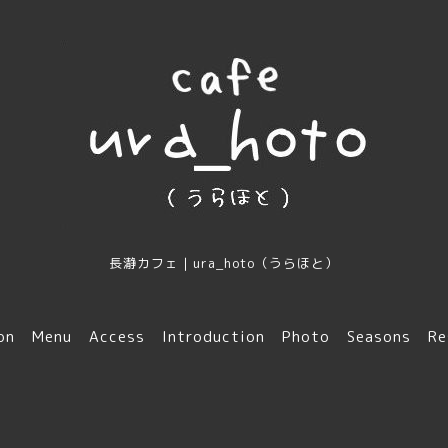
長瀞カフェ｜ura_hoto（うらほと）
on
Menu
Access
Introduction
Photo
Seasons
Re