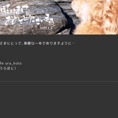
さまにとって､素敵な一年でありますように･･
fe ura_hoto
うらほと）