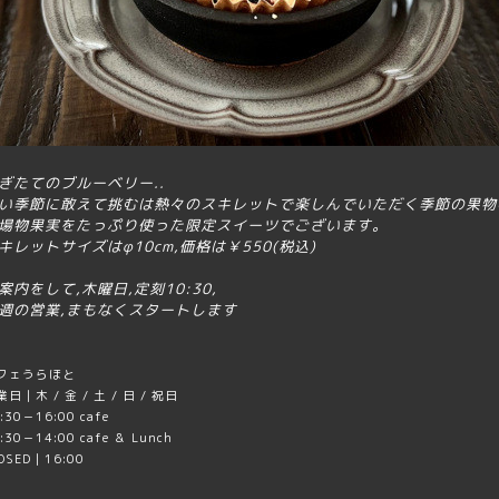
ぎたてのブルーベリー..
い季節に敢えて挑むは熱々のスキレットで楽しんでいただく季節の果物
場物果実をたっぷり使った限定スイーツでございます｡
キレットサイズはφ10cm,価格は￥550(税込)
案内をして,木曜日,定刻10:30,
週の営業,まもなくスタートします
フェうらほと
日｜木 / 金 / 土 / 日 / 祝日
:30－16:00 cafe
:30－14:00 cafe ＆ Lunch
OSED｜16:00