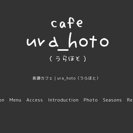
長瀞カフェ｜ura_hoto（うらほと）
on
Menu
Access
Introduction
Photo
Seasons
Re