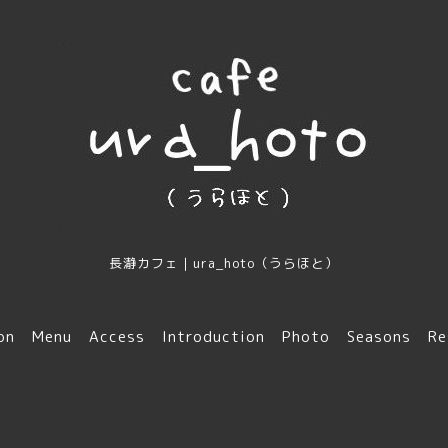
長瀞カフェ｜ura_hoto（うらほと）
on
Menu
Access
Introduction
Photo
Seasons
Re