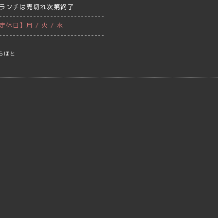
ランチは売切れ次第終了
-------------------------------
定休日】月 / 火 / 水
-------------------------------
らほと