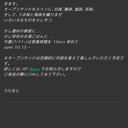
きます｡
オープンサンドをメインに､甘味､酸味､塩味､苦味､
そして､うま味と風味を織りまぜ
いろいろなものを少しずつ..
少し遅めの朝食に ...
少し早めのお昼ごはんに ...
今夏(7/11~)は営業時間を 15min 早めて
opne 10:15 ~
※
オープンサンドは定期的に内容を変えて楽しんでいただく予定で
す｡
詳しくは､HP
Menu
でお知らせ
しますので
ご来店の際にCHKしてみて下さい｡
うらほと