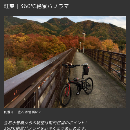
紅葉｜360℃絶景パノラマ
長瀞町｜金石水管橋にて
金石水管橋からの眺望は
町内屈指のポイント!
360℃絶景パノラマを心ゆくまで楽しめます.