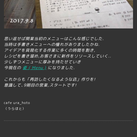
思い返せば開業当初のメニューはこんな感じでした.
当時は手書きメニューへの憧れがありましたかね.
アイデアを具現化する作業に多くの時間を割き,
レシピを書き溜め,お客さまに新作をリリースしていく..
少しずつメニューに厚みを持たせていき
今現在の
姿 ( Menu )
になりました.
これからも「再訪したくなるような店」作りを!
意識して､
9期目の営業,スタートです!
cafe ura_hoto
（うらほと）