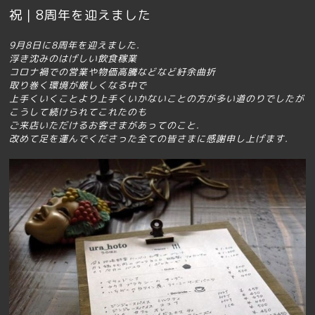
祝｜8周年を迎えました
9月8日に8周年を迎えました.
浮き沈みのはげしい飲食稼業
コロナ禍での営業や物価高騰などなど
紆余曲折
取り巻く環境が厳しくなる中で
上手くいくことより上手くいかないことの方が多い道のりでしたが
こうして続けられてこれたのも
ご来店いただけるお客さまがあってのこと.
改めて足を運んでくださった全ての皆さまに感謝申し上げます.