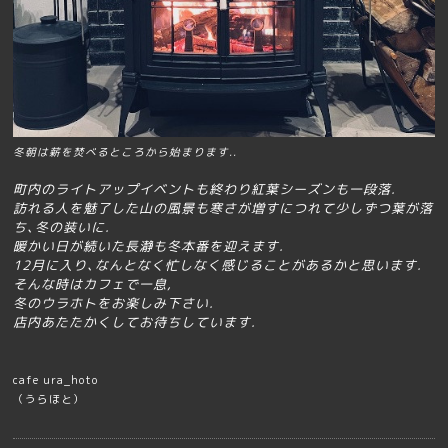
冬朝は薪を焚べるところから始まります..
町内のライトアップイベントも終わり紅葉シーズンも一段落.
訪れる人を魅了した山の風景も寒さが増すにつれて少しずつ葉が落
ち､冬の装いに.
暖かい日が続いた長瀞も冬本番を迎えます.
12月に入り､なんとなく忙しなく感じることがあるかと思います.
そんな時はカフェで一息,
冬のウラホトをお楽しみ下さい.
店内あたたかくしてお待ちしています.
cafe ura_hoto
（うらほと）