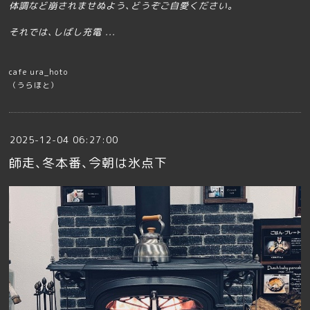
体調など崩されませぬよう､どうぞご自愛ください。
それでは､しばし充電 ...
cafe ura_hoto
（うらほと）
2025-12-04 06:27:00
師走､冬本番､今朝は氷点下