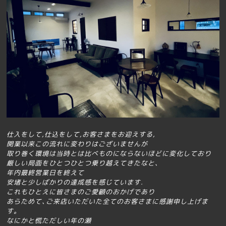
仕入をして,仕込をして,お客さまをお迎えする,
開業以来この流れに変わりはございませんが
取り巻く環境は当時とは比べものにならないほどに変化しており
厳しい局面をひとつひとつ乗り越えてきたな
と､
年内最終営業日を終えて
安堵と少しばかりの達成感を感じています.
これもひとえに皆さまのご愛顧のおかげであり
あらためて､ご来店いただいた全てのお客さまに感謝申し上げま
す｡
なにかと慌ただしい年の瀬