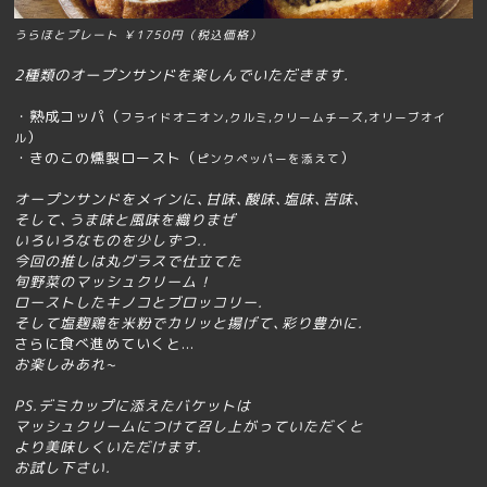
うらほとプレート ￥1750円（税込価格）
2種類のオープンサンドを楽しんでいただきます.
・熟成コッパ
（
フライドオニオン,クルミ,クリームチーズ,オリーブオイ
）
ル
・きのこの燻製ロースト（
）
ピンクペッパーを添えて
オープンサンドをメインに､甘味､酸味､塩味､苦味､
そして､うま味と風味を織りまぜ
いろいろなものを少しずつ..
今回の推しは丸グラスで仕立てた
旬野菜のマッシュクリーム !
ローストしたキノコと
ブロッコリー.
そして塩麹鶏を米粉でカリッと揚げて､
彩り豊かに.
さらに食べ進めていくと...
お楽しみあれ~
PS.デミカップに添えたバケットは
マッシュクリームにつけて召し上がっていただくと
より美味しくいただけます.
お試し下さい.