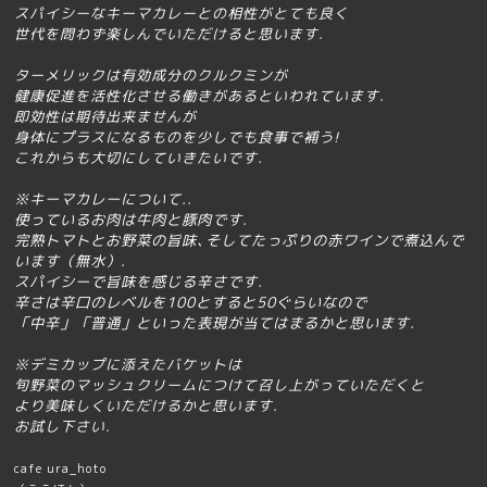
スパイシーなキーマカレーとの相性がとても良く
世代を問わず楽しんでいただけると思います.
ターメリックは有効成分のクルクミンが
健康促進を活性化させる働きがあるといわれています.
即効性は期待出来ませんが
身体にプラスになるものを少しでも食事で補う!
これからも大切にしていきたいです.
※キーマカレーについて..
使っているお肉は牛肉と豚肉です.
完熟トマトとお野菜の旨味
､そしてたっぷりの赤ワインで煮込んで
います（無水）.
スパイシーで旨味を感じる辛さです.
辛さは辛口のレベルを100とすると50ぐらいなので
「中辛」「普通」といった表現が当てはまるかと思います.
※デミカップに添えたバケットは
旬野菜のマッシュクリームにつけて召し上がっていただくと
より美味しくいただけるかと思います.
お試し下さい.
cafe ura_hoto